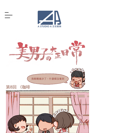
第8回 《咖啡
廳》